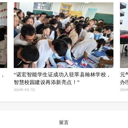
署，
“诺宏智能学生证成功入驻莘县翰林学校，
元
智慧校园建设再添新亮点！”
办
2024年 8月 7日
2024
留言